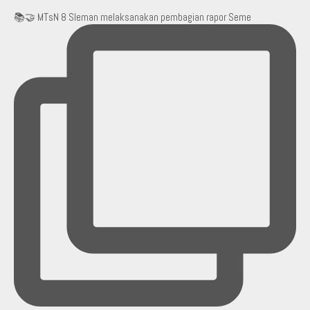
📚🤝 MTsN 8 Sleman melaksanakan pembagian rapor Seme