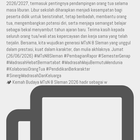
🏕️ Kemah Budaya MTsN 8 Sleman 2026 hadir sebagai w