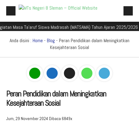
asa Ta'aruf Siswa Madrasah (MATSAMA) Tahun Ajaran 2025/2026
Sela
Beranda
Profil Madrasah
Anda disini :
Home
-
Blog
- Peran Pendidikan dalam Meningkatkan
Kesejahteraan Sosial
Akademik
Galeri
Aplikasi Madrasah
PMBM
Peran Pendidikan dalam Meningkatkan
Kesejahteraan Sosial
Perpustakaan Madyadesta
Zona Integritas
Jum, 29 November 2024
Dibaca 6849x
PPID