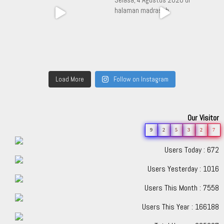
Load More
Follow on Instagram
Our Visitor
9
2
5
3
2
7
Users Today : 672
Users Yesterday : 1016
Users This Month : 7558
Users This Year : 166188