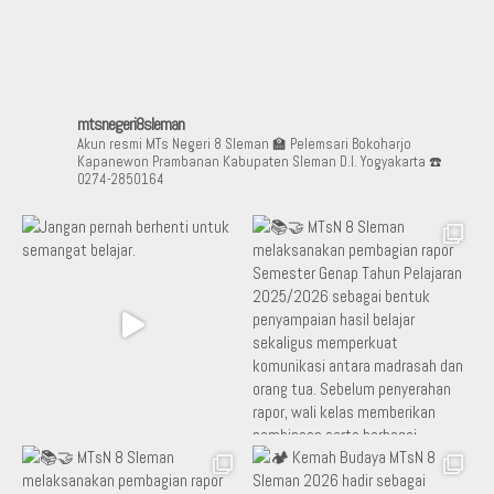
mtsnegeri8sleman
Akun resmi MTs Negeri 8 Sleman
🏫 Pelemsari Bokoharjo
Kapanewon Prambanan Kabupaten Sleman D.I. Yogyakarta
☎️
0274-2850164