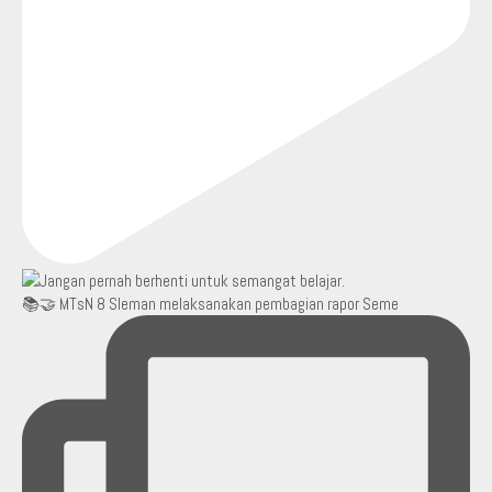
📚🤝 MTsN 8 Sleman melaksanakan pembagian rapor Seme