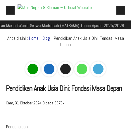
a'aruf Siswa Madrasah (MATSAMA) Tahun Ajaran 2025/2026
Selamat 
Beranda
Profil Madrasah
Anda disini :
Home
-
Blog
- Pendidikan Anak Usia Dini: Fondasi Masa
Depan
Akademik
Galeri
Aplikasi Madrasah
PMBM
Pendidikan Anak Usia Dini: Fondasi Masa Depan
Perpustakaan Madyadesta
Kam, 31 Oktober 2024
Dibaca 6870x
Zona Integritas
PPID
Pendahuluan