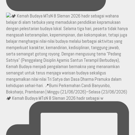
🏕️ Kemah Budaya MTsN 8 Sleman 2026 hadir sebagai w