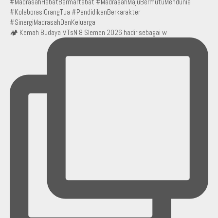
🏕️ Kemah Budaya MTsN 8 Sleman 2026 hadir sebagai w