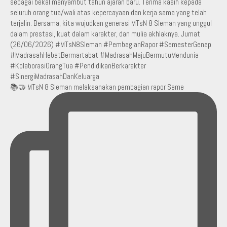
📚🤝 MTsN 8 Sleman melaksanakan pembagian rapor Seme