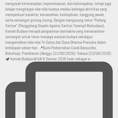
🏕️ Kemah Budaya MTsN 8 Sleman 2026 hadir sebagai w