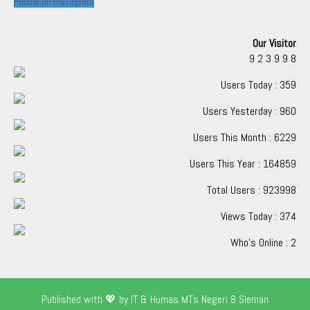
Follow on Instagram
Our Visitor
9
2
3
9
9
8
Users Today : 359
Users Yesterday : 960
Users This Month : 6229
Users This Year : 164859
Total Users : 923998
Views Today : 374
Who's Online : 2
Published with 💖 by IT & Humas MTs Negeri 8 Sleman