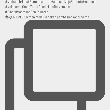
📚🤝 MTsN 8 Sleman melaksanakan pembagian rapor Seme