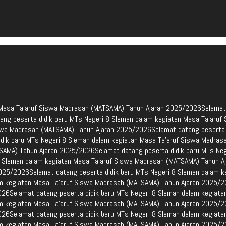
n Masa Ta'aruf Siswa Madrasah (MATSAMA) Tahun Ajaran 2025/2026
Selamat
ang peserta didik baru MTs Negeri 8 Sleman dalam kegiatan Masa Ta'aru
Siswa Madrasah (MATSAMA) Tahun Ajaran 2025/2026
Selamat datang peserta 
idik baru MTs Negeri 8 Sleman dalam kegiatan Masa Ta'aruf Siswa Madra
TSAMA) Tahun Ajaran 2025/2026
Selamat datang peserta didik baru MTs Ne
 8 Sleman dalam kegiatan Masa Ta'aruf Siswa Madrasah (MATSAMA) Tahun 
2025/2026
Selamat datang peserta didik baru MTs Negeri 8 Sleman dalam 
lam kegiatan Masa Ta'aruf Siswa Madrasah (MATSAMA) Tahun Ajaran 2025/
026
Selamat datang peserta didik baru MTs Negeri 8 Sleman dalam kegiat
lam kegiatan Masa Ta'aruf Siswa Madrasah (MATSAMA) Tahun Ajaran 2025/
026
Selamat datang peserta didik baru MTs Negeri 8 Sleman dalam kegiat
lam kegiatan Masa Ta'aruf Siswa Madrasah (MATSAMA) Tahun Ajaran 2025/