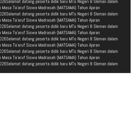
2026
Selamat datang peserta didik baru MTs Negeri 8 Sleman dalam
an Masa Ta'aruf Siswa Madrasah (MATSAMA) Tahun Ajaran
2026
Selamat datang peserta didik baru MTs Negeri 8 Sleman dalam
an Masa Ta'aruf Siswa Madrasah (MATSAMA) Tahun Ajaran
2026
Selamat datang peserta didik baru MTs Negeri 8 Sleman dalam
an Masa Ta'aruf Siswa Madrasah (MATSAMA) Tahun Ajaran
2026
Selamat datang peserta didik baru MTs Negeri 8 Sleman dalam
an Masa Ta'aruf Siswa Madrasah (MATSAMA) Tahun Ajaran
2026
Selamat datang peserta didik baru MTs Negeri 8 Sleman dalam
an Masa Ta'aruf Siswa Madrasah (MATSAMA) Tahun Ajaran
2026
Selamat datang peserta didik baru MTs Negeri 8 Sleman dalam