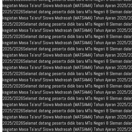
kegiatan Masa Ta'aruf Siswa Madrasah (MATSAMA) Tahun Ajaran 2025/2
2025/2026
Selamat datang peserta didik baru MTs Negeri 8 Sleman da
kegiatan Masa Ta'aruf Siswa Madrasah (MATSAMA) Tahun Ajaran 2025/2
2025/2026
Selamat datang peserta didik baru MTs Negeri 8 Sleman da
kegiatan Masa Ta'aruf Siswa Madrasah (MATSAMA) Tahun Ajaran 2025/2
2025/2026
Selamat datang peserta didik baru MTs Negeri 8 Sleman da
kegiatan Masa Ta'aruf Siswa Madrasah (MATSAMA) Tahun Ajaran 2025/2
2025/2026
Selamat datang peserta didik baru MTs Negeri 8 Sleman da
kegiatan Masa Ta'aruf Siswa Madrasah (MATSAMA) Tahun Ajaran 2025/2
2025/2026
Selamat datang peserta didik baru MTs Negeri 8 Sleman da
kegiatan Masa Ta'aruf Siswa Madrasah (MATSAMA) Tahun Ajaran 2025/2
2025/2026
Selamat datang peserta didik baru MTs Negeri 8 Sleman da
kegiatan Masa Ta'aruf Siswa Madrasah (MATSAMA) Tahun Ajaran 2025/2
2025/2026
Selamat datang peserta didik baru MTs Negeri 8 Sleman da
kegiatan Masa Ta'aruf Siswa Madrasah (MATSAMA) Tahun Ajaran 2025/2
2025/2026
Selamat datang peserta didik baru MTs Negeri 8 Sleman da
kegiatan Masa Ta'aruf Siswa Madrasah (MATSAMA) Tahun Ajaran 2025/2
2025/2026
Selamat datang peserta didik baru MTs Negeri 8 Sleman da
kegiatan Masa Ta'aruf Siswa Madrasah (MATSAMA) Tahun Ajaran 2025/2
2025/2026
Selamat datang peserta didik baru MTs Negeri 8 Sleman da
kegiatan Masa Ta'aruf Siswa Madrasah (MATSAMA) Tahun Ajaran 2025/2