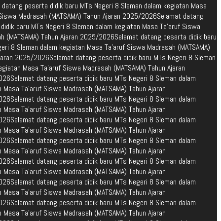
 datang peserta didik baru MTs Negeri 8 Sleman dalam kegiatan Masa
f Siswa Madrasah (MATSAMA) Tahun Ajaran 2025/2026
Selamat datang
didik baru MTs Negeri 8 Sleman dalam kegiatan Masa Ta'aruf Siswa
sah (MATSAMA) Tahun Ajaran 2025/2026
Selamat datang peserta didik baru
geri 8 Sleman dalam kegiatan Masa Ta'aruf Siswa Madrasah (MATSAMA)
Ajaran 2025/2026
Selamat datang peserta didik baru MTs Negeri 8 Sleman
kegiatan Masa Ta'aruf Siswa Madrasah (MATSAMA) Tahun Ajaran
2026
Selamat datang peserta didik baru MTs Negeri 8 Sleman dalam
an Masa Ta'aruf Siswa Madrasah (MATSAMA) Tahun Ajaran
2026
Selamat datang peserta didik baru MTs Negeri 8 Sleman dalam
an Masa Ta'aruf Siswa Madrasah (MATSAMA) Tahun Ajaran
2026
Selamat datang peserta didik baru MTs Negeri 8 Sleman dalam
an Masa Ta'aruf Siswa Madrasah (MATSAMA) Tahun Ajaran
2026
Selamat datang peserta didik baru MTs Negeri 8 Sleman dalam
an Masa Ta'aruf Siswa Madrasah (MATSAMA) Tahun Ajaran
2026
Selamat datang peserta didik baru MTs Negeri 8 Sleman dalam
an Masa Ta'aruf Siswa Madrasah (MATSAMA) Tahun Ajaran
2026
Selamat datang peserta didik baru MTs Negeri 8 Sleman dalam
an Masa Ta'aruf Siswa Madrasah (MATSAMA) Tahun Ajaran
2026
Selamat datang peserta didik baru MTs Negeri 8 Sleman dalam
an Masa Ta'aruf Siswa Madrasah (MATSAMA) Tahun Ajaran