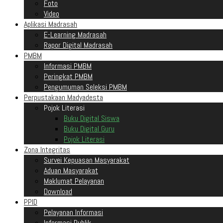
Foto
Video
Aplikasi Madrasah
E-Learning Madrasah
Rapor Digital Madrasah
PMBM
Informasi PMBM
Peringkat PMBM
Pengumuman Seleksi PMBM
Perpustakaan Madyadesta
Pojok Literasi
Buku Digital Siswa
Buku Digital Guru
Pojok Literasi
Zona Integritas
Survei Kepuasan Masyarakat
Aduan Masyarakat
Maklumat Pelayanan
Download
PPID
Pelayanan Informasi
Informasi Publik