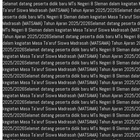
Selamat datang peserta didik baru MTs Negeri 8 Sleman dalam kegiata
Ta'aruf Siswa Madrasah (MATSAMA) Tahun Ajaran 2025/2026
Selamat dat
peserta didik baru MTs Negeri 8 Sleman dalam kegiatan Masa Ta'aruf 
Madrasah (MATSAMA) Tahun Ajaran 2025/2026
Selamat datang peserta d
MTs Negeri 8 Sleman dalam kegiatan Masa Ta'aruf Siswa Madrasah (MA
Tahun Ajaran 2025/2026
Selamat datang peserta didik baru MTs Negeri
dalam kegiatan Masa Ta'aruf Siswa Madrasah (MATSAMA) Tahun Ajaran 
2025/2026
Selamat datang peserta didik baru MTs Negeri 8 Sleman da
kegiatan Masa Ta'aruf Siswa Madrasah (MATSAMA) Tahun Ajaran 2025/2
2025/2026
Selamat datang peserta didik baru MTs Negeri 8 Sleman da
kegiatan Masa Ta'aruf Siswa Madrasah (MATSAMA) Tahun Ajaran 2025/2
2025/2026
Selamat datang peserta didik baru MTs Negeri 8 Sleman da
kegiatan Masa Ta'aruf Siswa Madrasah (MATSAMA) Tahun Ajaran 2025/2
2025/2026
Selamat datang peserta didik baru MTs Negeri 8 Sleman da
kegiatan Masa Ta'aruf Siswa Madrasah (MATSAMA) Tahun Ajaran 2025/2
2025/2026
Selamat datang peserta didik baru MTs Negeri 8 Sleman da
kegiatan Masa Ta'aruf Siswa Madrasah (MATSAMA) Tahun Ajaran 2025/2
2025/2026
Selamat datang peserta didik baru MTs Negeri 8 Sleman da
kegiatan Masa Ta'aruf Siswa Madrasah (MATSAMA) Tahun Ajaran 2025/2
2025/2026
Selamat datang peserta didik baru MTs Negeri 8 Sleman da
kegiatan Masa Ta'aruf Siswa Madrasah (MATSAMA) Tahun Ajaran 2025/2