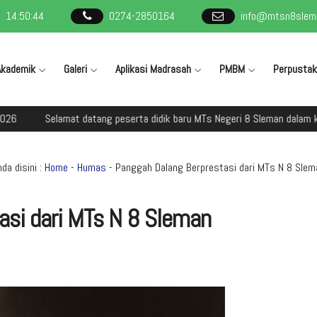
14
:
50
:
45
0274-2850164
info@mtsn8slema
Akademik
Galeri
Aplikasi Madrasah
PMBM
Perpusta
elamat datang peserta didik baru MTs Negeri 8 Sleman dalam kegiatan M
da disini :
Home
-
Humas
- Panggah Dalang Berprestasi dari MTs N 8 Slem
asi dari MTs N 8 Sleman