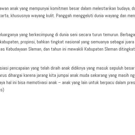
yawan anak yang mempunyai komitmen besar dalam melestarikan budaya, d
arta, khususnya wayang kulit. Panggah menggeluti dunia wayang dan men
eluarganya yang berkecimpung di dunia seni secara turun temurun. Berbaga
, kabupaten, propinsi, bahkan tingkat nasional yang semuanya sebagai juara
s Kebudayaan Sleman, dan tahun ini mewakili Kabupaten Sleman ditingkat
iasi pencapaian yang telah diraih anak didiknya yang masuk sepuluh besar
arus dihargai karena jarang kita jumpai anak muda sekarang yang masih ngu
aya hal ini bisa memotivasi anak – anak yang lain untuk berpacu dalam pre
ks)