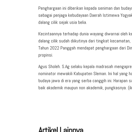
Penghargaan ini diberikan kepada seniman dan buda
sebagai penjaga kebudayaan Daerah Istimewa Yogyak
dalang cilik sejak usia belia.
Kecintaannya terhadap dunia wayang diwarnai oleh k
dalang cilik sudah diikutinya dari tingkat kecamatan
Tahun 2022 Panggah mendapat penghargaan dari Dina
propinsi.
Agus Sholeh. S.Ag selaku kepala madrasah mengapres
nominator mewakili Kabupaten Sleman. Ini hal yang h
budaya jawa di era yang serba canggih ini. Harapan s
baik akademik maupun non akademik, pungkasnya. (i
Artikel Lainnya