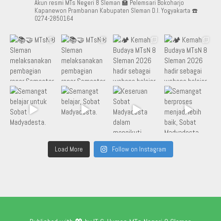
Akun resmi MTs Negeri 8 Sleman
🏫 Pelemsari Bokoharjo
Kapanewon Prambanan Kabupaten Sleman D.I. Yogyakarta
☎️
0274-2850164
Load More
Follow on Instagram