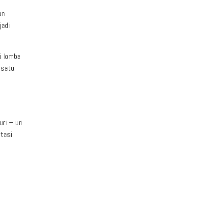
an
jadi
i lomba
 satu.
ri – uri
stasi