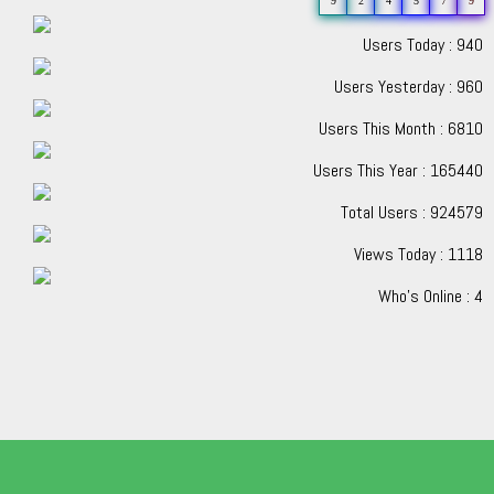
9
2
4
5
7
9
Users Today : 940
Users Yesterday : 960
Users This Month : 6810
Users This Year : 165440
Total Users : 924579
Views Today : 1118
Who's Online : 4