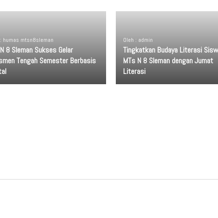
 : humas mtsn8sleman
Oleh : admin
N 8 Sleman Sukses Gelar
Tingkatkan Budaya Literasi Sis
smen Tengah Semester Berbasis
MTs N 8 Sleman dengan Jumat
tal
Literasi