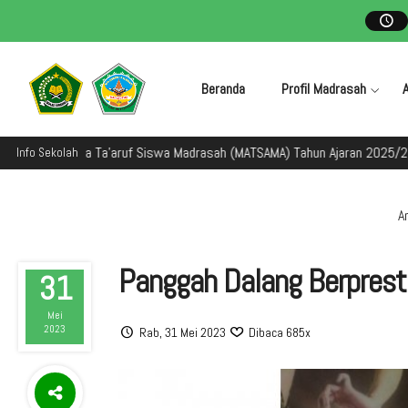
Beranda
Profil Madrasah
n Masa Ta'aruf Siswa Madrasah (MATSAMA) Tahun Ajaran 2025/2026
S
Info Sekolah
An
Panggah Dalang Berprest
31
Mei
2023
Rab, 31 Mei 2023
Dibaca 685x