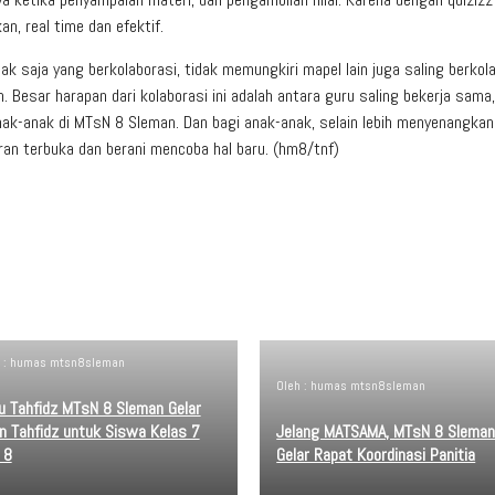
n, real time dan efektif.
k saja yang berkolaborasi, tidak memungkiri mapel lain juga saling berkol
. Besar harapan dari kolaborasi ini adalah antara guru saling bekerja sama,
nak-anak di MTsN 8 Sleman. Dan bagi anak-anak, selain lebih menyenangkan
kiran terbuka dan berani mencoba hal baru. (hm8/tnf)
h : humas mtsn8sleman
Oleh : humas mtsn8sleman
u Tahfidz MTsN 8 Sleman Gelar
an Tahfidz untuk Siswa Kelas 7
Jelang MATSAMA, MTsN 8 Slema
 8
Gelar Rapat Koordinasi Panitia