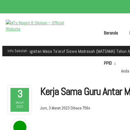
Beranda
alam kegiatan Masa Ta'aruf Siswa Madrasah (MATSAMA) Tahun Ajaran 202
Info Sekolah
PPID
Anda 
Kerja Sama Guru Antar M
3
Maret
2023
Jum, 3 Maret 2023
Dibaca 756x