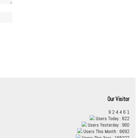
Our Visitor
9
2
4
4
6
1
Users Today : 822
Users Yesterday : 960
Users This Month : 6692
Users This Year : 165322