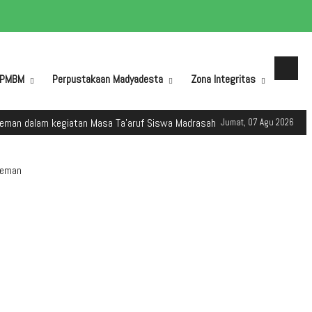
PMBM
Perpustakaan Madyadesta
Zona Integritas
am kegiatan Masa Ta'aruf Siswa Madrasah (MATSAMA) Tahun Ajaran 2025/2
Jumat, 07 Agu 2026
leman