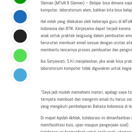
Sleman (MTsN 8 Sleman) – Belajar bisa dimana saja, 
komputer, laboratorium alam, bahkan kita bisa belaj
Hal inilah yang dilakukan oleh beberapa guru di MTs
Indonesia dan BTIK. Kerjasama dapat terjadi karen
anak untuk praktek langsung dalam pembuatan email
berurutan membuat email sesuai dengan urutan atau 
membantu lancarnya proses pembuatan dan pengiri
Ika Setyawati, S.H.I menjelaskan, jika anak bisa pr
laboratorium komputer tidak digunakan untuk kegiat
“Saya jadi mudah memahami materi, apalagi saya ti
ternyata membuat dan mengirim email itu harus ses
yang mengikuti pembelajaran Bahasa Indonesia di la
Di mapel Aqidah Akhlak, kolaborasi ini dimanfaatkan
memfasilitasi kuis, ujian maupun pengerjaan soal)
kolaborasi ini bermanfaat untuk anak-anak, utamany