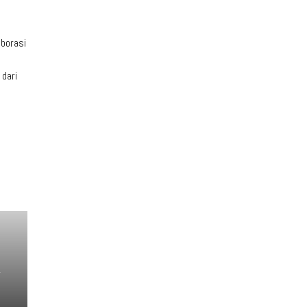
aborasi
 dari
n