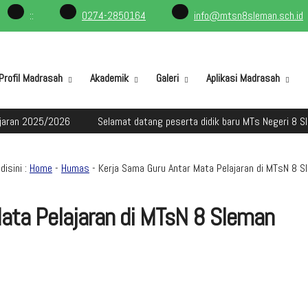
:
:
0274-2850164
info@mtsn8sleman.sch.id
Profil Madrasah
Akademik
Galeri
Aplikasi Madrasah
5/2026
Selamat datang peserta didik baru MTs Negeri 8 Sleman dal
disini :
Home
-
Humas
- Kerja Sama Guru Antar Mata Pelajaran di MTsN 8 S
ata Pelajaran di MTsN 8 Sleman