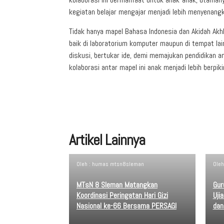
kegiatan belajar mengajar menjadi lebih menyenangka
Tidak hanya mapel Bahasa Indonesia dan Akidah Akhla
baik di laboratorium komputer maupun di tempat lain
diskusi, bertukar ide, demi memajukan pendidikan a
kolaborasi antar mapel ini anak menjadi lebih berpi
Artikel Lainnya
Oleh : humas mtsn8sleman
Ole
MTsN 8 Sleman Matangkan
Gur
Koordinasi Peringatan Hari Gizi
Uji
Nasional ke-66 Bersama PERSAGI
dan