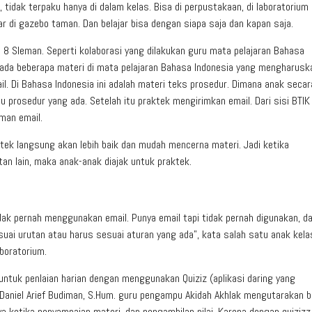
tidak terpaku hanya di dalam kelas. Bisa di perpustakaan, di laboratorium
ar di gazebo taman. Dan belajar bisa dengan siapa saja dan kapan saja.
N 8 Sleman. Seperti kolaborasi yang dilakukan guru mata pelajaran Bahasa
a ada beberapa materi di mata pelajaran Bahasa Indonesia yang mengharusk
. Di Bahasa Indonesia ini adalah materi teks prosedur. Dimana anak secar
prosedur yang ada. Setelah itu praktek mengirimkan email. Dari sisi BTIK
man email.
aktek langsung akan lebih baik dan mudah mencerna materi. Jadi ketika
an lain, maka anak-anak diajak untuk praktek.
dak pernah menggunakan email. Punya email tapi tidak pernah digunakan, d
uai urutan atau harus sesuai aturan yang ada”, kata salah satu anak kela
boratorium.
 untuk penlaian harian dengan menggunakan Quiziz (aplikasi daring yang
 . Daniel Arief Budiman, S.Hum. guru pengampu Akidah Akhlak mengutarakan 
a ketika penyampaian materi, dan pengambilan nilai. Karena dengan quizizz