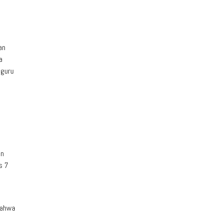
an
a
 guru
an
s 7
bahwa