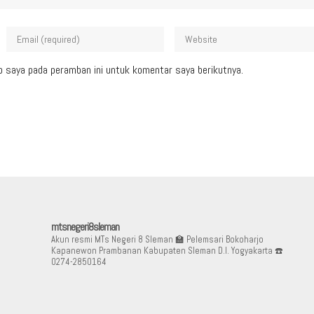
b saya pada peramban ini untuk komentar saya berikutnya.
mtsnegeri8sleman
Akun resmi MTs Negeri 8 Sleman
🏫 Pelemsari Bokoharjo
Kapanewon Prambanan Kabupaten Sleman D.I. Yogyakarta
☎️
0274-2850164