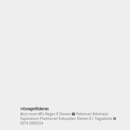
mtsnegeri8sleman
Akun resmi MTs Negeri 8 Sleman
🏫 Pelemsari Bokoharjo
Kapanewon Prambanan Kabupaten Sleman D.I. Yogyakarta
☎️
0274-2850164