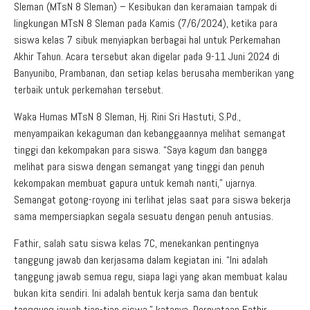
Sleman (MTsN 8 Sleman) – Kesibukan dan keramaian tampak di
lingkungan MTsN 8 Sleman pada Kamis (7/6/2024), ketika para
siswa kelas 7 sibuk menyiapkan berbagai hal untuk Perkemahan
Akhir Tahun. Acara tersebut akan digelar pada 9-11 Juni 2024 di
Banyunibo, Prambanan, dan setiap kelas berusaha memberikan yang
terbaik untuk perkemahan tersebut.
Waka Humas MTsN 8 Sleman, Hj. Rini Sri Hastuti, S.Pd.,
menyampaikan kekaguman dan kebanggaannya melihat semangat
tinggi dan kekompakan para siswa. “Saya kagum dan bangga
melihat para siswa dengan semangat yang tinggi dan penuh
kekompakan membuat gapura untuk kemah nanti,” ujarnya.
Semangat gotong-royong ini terlihat jelas saat para siswa bekerja
sama mempersiapkan segala sesuatu dengan penuh antusias.
Fathir, salah satu siswa kelas 7C, menekankan pentingnya
tanggung jawab dan kerjasama dalam kegiatan ini. “Ini adalah
tanggung jawab semua regu, siapa lagi yang akan membuat kalau
bukan kita sendiri. Ini adalah bentuk kerja sama dan bentuk
tanggung jawab tiap-tiap siswa,” katanya. Pernyataan Fathir