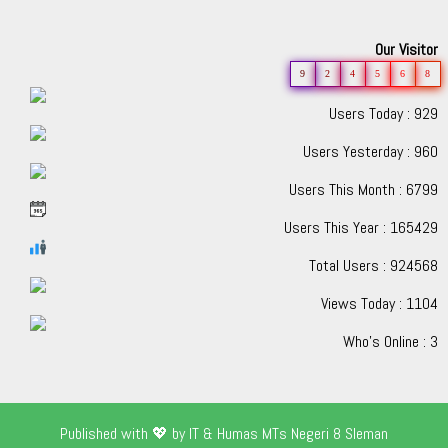
Our Visitor
9
2
4
5
6
8
Users Today : 929
Users Yesterday : 960
Users This Month : 6799
Users This Year : 165429
Total Users : 924568
Views Today : 1104
Who's Online : 3
Published with 💖 by IT & Humas MTs Negeri 8 Sleman