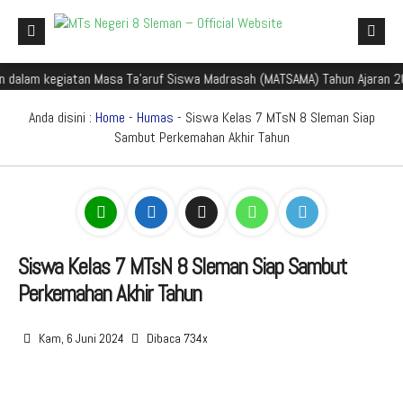
dalam kegiatan Masa Ta'aruf Siswa Madrasah (MATSAMA) Tahun Ajaran 202
Beranda
Profil Madrasah
Anda disini :
Home
-
Humas
- Siswa Kelas 7 MTsN 8 Sleman Siap
Sambut Perkemahan Akhir Tahun
Akademik
Galeri
Aplikasi Madrasah
PMBM
Siswa Kelas 7 MTsN 8 Sleman Siap Sambut
Perkemahan Akhir Tahun
Perpustakaan Madyadesta
Zona Integritas
Kam, 6 Juni 2024
Dibaca 734x
PPID