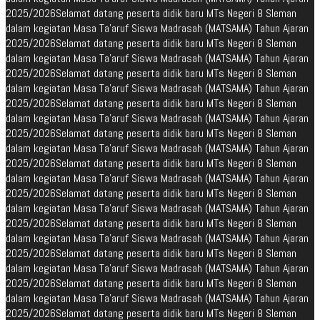
2025/2026
Selamat datang peserta didik baru MTs Negeri 8 Sleman
dalam kegiatan Masa Ta'aruf Siswa Madrasah (MATSAMA) Tahun Ajaran
2025/2026
Selamat datang peserta didik baru MTs Negeri 8 Sleman
dalam kegiatan Masa Ta'aruf Siswa Madrasah (MATSAMA) Tahun Ajaran
2025/2026
Selamat datang peserta didik baru MTs Negeri 8 Sleman
dalam kegiatan Masa Ta'aruf Siswa Madrasah (MATSAMA) Tahun Ajaran
2025/2026
Selamat datang peserta didik baru MTs Negeri 8 Sleman
dalam kegiatan Masa Ta'aruf Siswa Madrasah (MATSAMA) Tahun Ajaran
2025/2026
Selamat datang peserta didik baru MTs Negeri 8 Sleman
dalam kegiatan Masa Ta'aruf Siswa Madrasah (MATSAMA) Tahun Ajaran
2025/2026
Selamat datang peserta didik baru MTs Negeri 8 Sleman
dalam kegiatan Masa Ta'aruf Siswa Madrasah (MATSAMA) Tahun Ajaran
2025/2026
Selamat datang peserta didik baru MTs Negeri 8 Sleman
dalam kegiatan Masa Ta'aruf Siswa Madrasah (MATSAMA) Tahun Ajaran
2025/2026
Selamat datang peserta didik baru MTs Negeri 8 Sleman
dalam kegiatan Masa Ta'aruf Siswa Madrasah (MATSAMA) Tahun Ajaran
2025/2026
Selamat datang peserta didik baru MTs Negeri 8 Sleman
dalam kegiatan Masa Ta'aruf Siswa Madrasah (MATSAMA) Tahun Ajaran
2025/2026
Selamat datang peserta didik baru MTs Negeri 8 Sleman
dalam kegiatan Masa Ta'aruf Siswa Madrasah (MATSAMA) Tahun Ajaran
2025/2026
Selamat datang peserta didik baru MTs Negeri 8 Sleman