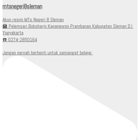
mtsnegeri8sleman
Akun resmi MTs Negeri 8 Sleman
🏫 Pelemsari Bokoharjo Kapanewon Prambanan Kabupaten Sleman D.I.
Yogyakarta
☎️ 0274-2850164
Jangan pernah berhenti untuk semangat belajar.