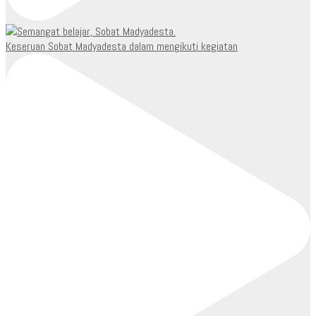
Keseruan Sobat Madyadesta dalam mengikuti kegiatan