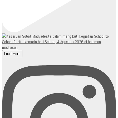
Load More