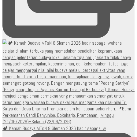
🏕️ Kemah Budaya MTsN 8 Sleman 2026 hadir sebagai w