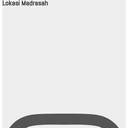
Lokasi Madrasah