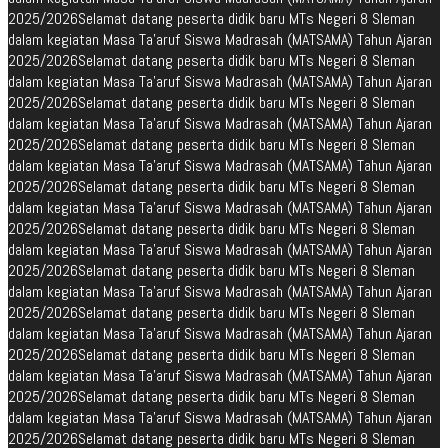
2025/2026
Selamat datang peserta didik baru MTs Negeri 8 Sleman
dalam kegiatan Masa Ta'aruf Siswa Madrasah (MATSAMA) Tahun Ajaran
2025/2026
Selamat datang peserta didik baru MTs Negeri 8 Sleman
dalam kegiatan Masa Ta'aruf Siswa Madrasah (MATSAMA) Tahun Ajaran
2025/2026
Selamat datang peserta didik baru MTs Negeri 8 Sleman
dalam kegiatan Masa Ta'aruf Siswa Madrasah (MATSAMA) Tahun Ajaran
2025/2026
Selamat datang peserta didik baru MTs Negeri 8 Sleman
dalam kegiatan Masa Ta'aruf Siswa Madrasah (MATSAMA) Tahun Ajaran
2025/2026
Selamat datang peserta didik baru MTs Negeri 8 Sleman
dalam kegiatan Masa Ta'aruf Siswa Madrasah (MATSAMA) Tahun Ajaran
2025/2026
Selamat datang peserta didik baru MTs Negeri 8 Sleman
dalam kegiatan Masa Ta'aruf Siswa Madrasah (MATSAMA) Tahun Ajaran
2025/2026
Selamat datang peserta didik baru MTs Negeri 8 Sleman
dalam kegiatan Masa Ta'aruf Siswa Madrasah (MATSAMA) Tahun Ajaran
2025/2026
Selamat datang peserta didik baru MTs Negeri 8 Sleman
dalam kegiatan Masa Ta'aruf Siswa Madrasah (MATSAMA) Tahun Ajaran
2025/2026
Selamat datang peserta didik baru MTs Negeri 8 Sleman
dalam kegiatan Masa Ta'aruf Siswa Madrasah (MATSAMA) Tahun Ajaran
2025/2026
Selamat datang peserta didik baru MTs Negeri 8 Sleman
dalam kegiatan Masa Ta'aruf Siswa Madrasah (MATSAMA) Tahun Ajaran
2025/2026
Selamat datang peserta didik baru MTs Negeri 8 Sleman