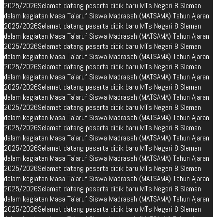
2025/2026
Selamat datang peserta didik baru MTs Negeri 8 Sleman
dalam kegiatan Masa Ta'aruf Siswa Madrasah (MATSAMA) Tahun Ajaran
2025/2026
Selamat datang peserta didik baru MTs Negeri 8 Sleman
dalam kegiatan Masa Ta'aruf Siswa Madrasah (MATSAMA) Tahun Ajaran
2025/2026
Selamat datang peserta didik baru MTs Negeri 8 Sleman
dalam kegiatan Masa Ta'aruf Siswa Madrasah (MATSAMA) Tahun Ajaran
2025/2026
Selamat datang peserta didik baru MTs Negeri 8 Sleman
dalam kegiatan Masa Ta'aruf Siswa Madrasah (MATSAMA) Tahun Ajaran
2025/2026
Selamat datang peserta didik baru MTs Negeri 8 Sleman
dalam kegiatan Masa Ta'aruf Siswa Madrasah (MATSAMA) Tahun Ajaran
2025/2026
Selamat datang peserta didik baru MTs Negeri 8 Sleman
dalam kegiatan Masa Ta'aruf Siswa Madrasah (MATSAMA) Tahun Ajaran
2025/2026
Selamat datang peserta didik baru MTs Negeri 8 Sleman
dalam kegiatan Masa Ta'aruf Siswa Madrasah (MATSAMA) Tahun Ajaran
2025/2026
Selamat datang peserta didik baru MTs Negeri 8 Sleman
dalam kegiatan Masa Ta'aruf Siswa Madrasah (MATSAMA) Tahun Ajaran
2025/2026
Selamat datang peserta didik baru MTs Negeri 8 Sleman
dalam kegiatan Masa Ta'aruf Siswa Madrasah (MATSAMA) Tahun Ajaran
2025/2026
Selamat datang peserta didik baru MTs Negeri 8 Sleman
dalam kegiatan Masa Ta'aruf Siswa Madrasah (MATSAMA) Tahun Ajaran
2025/2026
Selamat datang peserta didik baru MTs Negeri 8 Sleman