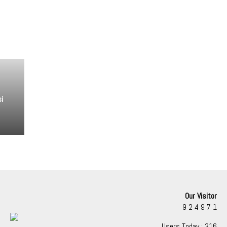
i
Our Visitor
9
2
4
9
7
1
Users Today : 316