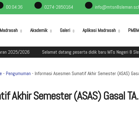
00
:
04
:
37
0274-2850164
info@mtsn8sleman.sch
l Madrasah
Akademik
Galeri
Aplikasi Madrasah
PMB
2026
Selamat datang peserta didik baru MTs Negeri 8 Sleman dalam
e
-
Pengumuman
- Informasi Asesmen Sumatif Akhir Semester (ASAS) Gas
if Akhir Semester (ASAS) Gasal TA.