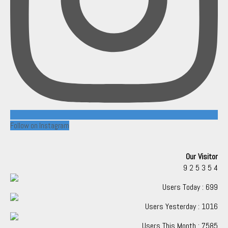
Follow on Instagram
Our Visitor
9
2
5
3
5
4
Users Today : 699
Users Yesterday : 1016
Users This Month : 7585