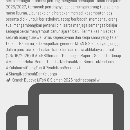
🏕️ Kemah Budaya MTsN 8 Sleman 2026 hadir sebagai w