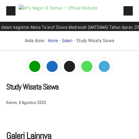
 kegiatan Masa Ta'aruf Siswa Madrasah (MATSAMA) Tahun Ajaran 2025/202
Beranda
Profil Madrasah
Anda disini :
Home
-
Galeri
- Study Wisata Siswa
Akademik
Galeri
Aplikasi Madrasah
Study Wisata Siswa
PMBM
Perpustakaan Madyadesta
Kamis, 6 Agustus 2020
Zona Integritas
PPID
Galeri Lainnya