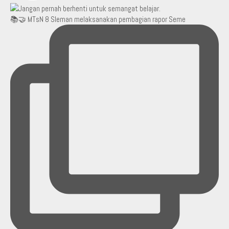
📚🤝 MTsN 8 Sleman melaksanakan pembagian rapor Seme