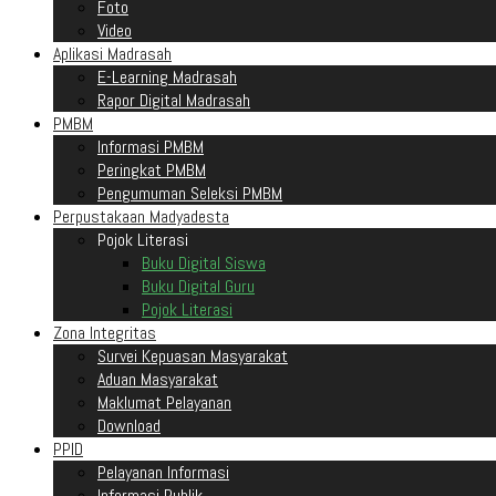
Foto
Video
Aplikasi Madrasah
E-Learning Madrasah
Rapor Digital Madrasah
PMBM
Informasi PMBM
Peringkat PMBM
Pengumuman Seleksi PMBM
Perpustakaan Madyadesta
Pojok Literasi
Buku Digital Siswa
Buku Digital Guru
Pojok Literasi
Zona Integritas
Survei Kepuasan Masyarakat
Aduan Masyarakat
Maklumat Pelayanan
Download
PPID
Pelayanan Informasi
Informasi Publik