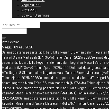
Regulasi PPID
Profil PPID
Struktur Organisasi
Info Sekolah
Minggu, 09 Agu 2026
Selamat datang peserta didik baru MTs Negeri 8 Sleman dalam kegiata
Ta'aruf Siswa Madrasah (MATSAMA) Tahun Ajaran 2025/2026
Selamat dat
peserta didik baru MTs Negeri 8 Sleman dalam kegiatan Masa Ta'aruf 
Madrasah (MATSAMA) Tahun Ajaran 2025/2026
Selamat datang peserta d
MTs Negeri 8 Sleman dalam kegiatan Masa Ta'aruf Siswa Madrasah (MA
Tahun Ajaran 2025/2026
Selamat datang peserta didik baru MTs Negeri
dalam kegiatan Masa Ta'aruf Siswa Madrasah (MATSAMA) Tahun Ajaran 
2025/2026
Selamat datang peserta didik baru MTs Negeri 8 Sleman da
kegiatan Masa Ta'aruf Siswa Madrasah (MATSAMA) Tahun Ajaran 2025/2
2025/2026
Selamat datang peserta didik baru MTs Negeri 8 Sleman da
kegiatan Masa Ta'aruf Siswa Madrasah (MATSAMA) Tahun Ajaran 2025/2
2025/2026
Selamat datang peserta didik baru MTs Negeri 8 Sleman da