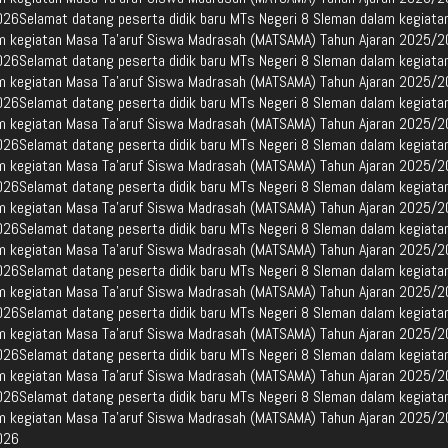
026
Selamat datang peserta didik baru MTs Negeri 8 Sleman dalam kegiat
lam kegiatan Masa Ta'aruf Siswa Madrasah (MATSAMA) Tahun Ajaran 2025/
026
Selamat datang peserta didik baru MTs Negeri 8 Sleman dalam kegiat
lam kegiatan Masa Ta'aruf Siswa Madrasah (MATSAMA) Tahun Ajaran 2025/
026
Selamat datang peserta didik baru MTs Negeri 8 Sleman dalam kegiat
lam kegiatan Masa Ta'aruf Siswa Madrasah (MATSAMA) Tahun Ajaran 2025/
026
Selamat datang peserta didik baru MTs Negeri 8 Sleman dalam kegiat
lam kegiatan Masa Ta'aruf Siswa Madrasah (MATSAMA) Tahun Ajaran 2025/
026
Selamat datang peserta didik baru MTs Negeri 8 Sleman dalam kegiat
lam kegiatan Masa Ta'aruf Siswa Madrasah (MATSAMA) Tahun Ajaran 2025/
026
Selamat datang peserta didik baru MTs Negeri 8 Sleman dalam kegiat
lam kegiatan Masa Ta'aruf Siswa Madrasah (MATSAMA) Tahun Ajaran 2025/
026
Selamat datang peserta didik baru MTs Negeri 8 Sleman dalam kegiat
lam kegiatan Masa Ta'aruf Siswa Madrasah (MATSAMA) Tahun Ajaran 2025/
026
Selamat datang peserta didik baru MTs Negeri 8 Sleman dalam kegiat
lam kegiatan Masa Ta'aruf Siswa Madrasah (MATSAMA) Tahun Ajaran 2025/
026
Selamat datang peserta didik baru MTs Negeri 8 Sleman dalam kegiat
lam kegiatan Masa Ta'aruf Siswa Madrasah (MATSAMA) Tahun Ajaran 2025/
026
Selamat datang peserta didik baru MTs Negeri 8 Sleman dalam kegiat
lam kegiatan Masa Ta'aruf Siswa Madrasah (MATSAMA) Tahun Ajaran 2025/
026