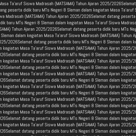
n Masa Ta'aruf Siswa Madrasah (MATSAMA) Tahun Ajaran 2025/2026
Selamat
ang peserta didik baru MTs Negeri 8 Sleman dalam kegiatan Masa Ta'aru
Siswa Madrasah (MATSAMA) Tahun Ajaran 2025/2026
Selamat datang peserta 
idik baru MTs Negeri 8 Sleman dalam kegiatan Masa Ta'aruf Siswa Madra
TSAMA) Tahun Ajaran 2025/2026
Selamat datang peserta didik baru MTs Ne
 8 Sleman dalam kegiatan Masa Ta'aruf Siswa Madrasah (MATSAMA) Tahun 
2025/2026
Selamat datang peserta didik baru MTs Negeri 8 Sleman dalam 
lam kegiatan Masa Ta'aruf Siswa Madrasah (MATSAMA) Tahun Ajaran 2025/
026
Selamat datang peserta didik baru MTs Negeri 8 Sleman dalam kegiat
lam kegiatan Masa Ta'aruf Siswa Madrasah (MATSAMA) Tahun Ajaran 2025/
026
Selamat datang peserta didik baru MTs Negeri 8 Sleman dalam kegiat
lam kegiatan Masa Ta'aruf Siswa Madrasah (MATSAMA) Tahun Ajaran 2025/
026
Selamat datang peserta didik baru MTs Negeri 8 Sleman dalam kegiat
lam kegiatan Masa Ta'aruf Siswa Madrasah (MATSAMA) Tahun Ajaran 2025/
026
Selamat datang peserta didik baru MTs Negeri 8 Sleman dalam kegiat
lam kegiatan Masa Ta'aruf Siswa Madrasah (MATSAMA) Tahun Ajaran 2025/
026
Selamat datang peserta didik baru MTs Negeri 8 Sleman dalam kegiat
lam kegiatan Masa Ta'aruf Siswa Madrasah (MATSAMA) Tahun Ajaran 2025/
026
Selamat datang peserta didik baru MTs Negeri 8 Sleman dalam kegiat
lam kegiatan Masa Ta'aruf Siswa Madrasah (MATSAMA) Tahun Ajaran 2025/
026
Selamat datang peserta didik baru MTs Negeri 8 Sleman dalam kegiat