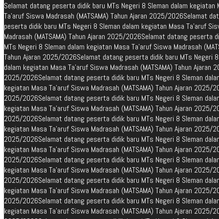
Selamat datang peserta didik baru MTs Negeri 8 Sleman dalam kegiata
Ta'aruf Siswa Madrasah (MATSAMA) Tahun Ajaran 2025/2026
Selamat dat
peserta didik baru MTs Negeri 8 Sleman dalam kegiatan Masa Ta'aruf 
Madrasah (MATSAMA) Tahun Ajaran 2025/2026
Selamat datang peserta d
MTs Negeri 8 Sleman dalam kegiatan Masa Ta'aruf Siswa Madrasah (MA
Tahun Ajaran 2025/2026
Selamat datang peserta didik baru MTs Negeri
dalam kegiatan Masa Ta'aruf Siswa Madrasah (MATSAMA) Tahun Ajaran 
2025/2026
Selamat datang peserta didik baru MTs Negeri 8 Sleman da
kegiatan Masa Ta'aruf Siswa Madrasah (MATSAMA) Tahun Ajaran 2025/2
2025/2026
Selamat datang peserta didik baru MTs Negeri 8 Sleman da
kegiatan Masa Ta'aruf Siswa Madrasah (MATSAMA) Tahun Ajaran 2025/2
2025/2026
Selamat datang peserta didik baru MTs Negeri 8 Sleman da
kegiatan Masa Ta'aruf Siswa Madrasah (MATSAMA) Tahun Ajaran 2025/2
2025/2026
Selamat datang peserta didik baru MTs Negeri 8 Sleman da
kegiatan Masa Ta'aruf Siswa Madrasah (MATSAMA) Tahun Ajaran 2025/2
2025/2026
Selamat datang peserta didik baru MTs Negeri 8 Sleman da
kegiatan Masa Ta'aruf Siswa Madrasah (MATSAMA) Tahun Ajaran 2025/2
2025/2026
Selamat datang peserta didik baru MTs Negeri 8 Sleman da
kegiatan Masa Ta'aruf Siswa Madrasah (MATSAMA) Tahun Ajaran 2025/2
2025/2026
Selamat datang peserta didik baru MTs Negeri 8 Sleman da
kegiatan Masa Ta'aruf Siswa Madrasah (MATSAMA) Tahun Ajaran 2025/2