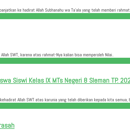
panjatkan ke hadirat Allah Subhanahu wa Ta’ala yang telah memberi rahmat 
Allah SWT., karena atas rahmat-Nya kalian bisa memperoleh Nilai..
swa Siswi Kelas IX MTs Negeri 8 Sleman TP. 2
kehadirat Allah SWT atas karunia yang telah diberikan kepada kita semua, 
rasah