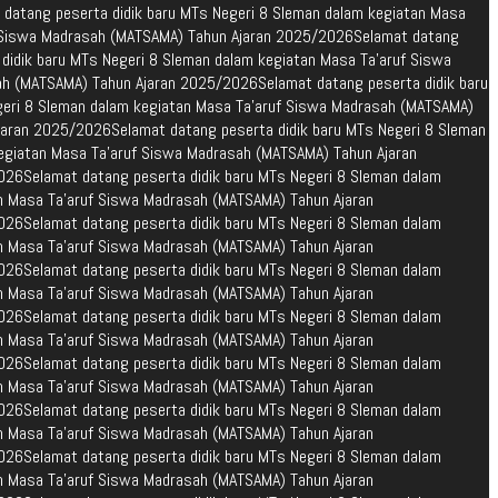
 datang peserta didik baru MTs Negeri 8 Sleman dalam kegiatan Masa
f Siswa Madrasah (MATSAMA) Tahun Ajaran 2025/2026
Selamat datang
didik baru MTs Negeri 8 Sleman dalam kegiatan Masa Ta'aruf Siswa
sah (MATSAMA) Tahun Ajaran 2025/2026
Selamat datang peserta didik baru
geri 8 Sleman dalam kegiatan Masa Ta'aruf Siswa Madrasah (MATSAMA)
Ajaran 2025/2026
Selamat datang peserta didik baru MTs Negeri 8 Sleman
kegiatan Masa Ta'aruf Siswa Madrasah (MATSAMA) Tahun Ajaran
2026
Selamat datang peserta didik baru MTs Negeri 8 Sleman dalam
an Masa Ta'aruf Siswa Madrasah (MATSAMA) Tahun Ajaran
2026
Selamat datang peserta didik baru MTs Negeri 8 Sleman dalam
an Masa Ta'aruf Siswa Madrasah (MATSAMA) Tahun Ajaran
2026
Selamat datang peserta didik baru MTs Negeri 8 Sleman dalam
an Masa Ta'aruf Siswa Madrasah (MATSAMA) Tahun Ajaran
2026
Selamat datang peserta didik baru MTs Negeri 8 Sleman dalam
an Masa Ta'aruf Siswa Madrasah (MATSAMA) Tahun Ajaran
2026
Selamat datang peserta didik baru MTs Negeri 8 Sleman dalam
an Masa Ta'aruf Siswa Madrasah (MATSAMA) Tahun Ajaran
2026
Selamat datang peserta didik baru MTs Negeri 8 Sleman dalam
an Masa Ta'aruf Siswa Madrasah (MATSAMA) Tahun Ajaran
2026
Selamat datang peserta didik baru MTs Negeri 8 Sleman dalam
an Masa Ta'aruf Siswa Madrasah (MATSAMA) Tahun Ajaran