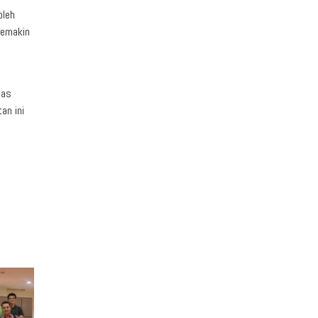
oleh
semakin
tas
an ini