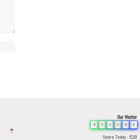
Our Visitor
9
2
5
1
8
4
Users Today : 529