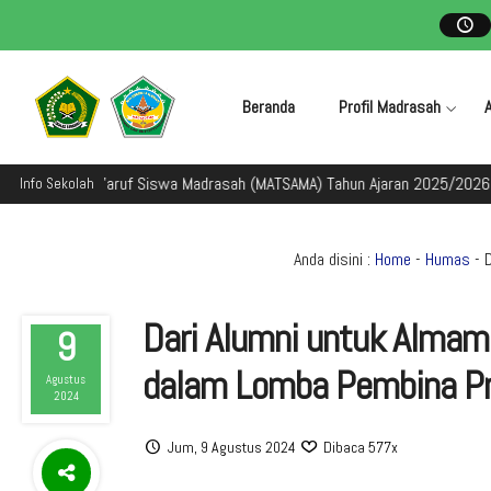
Beranda
Profil Madrasah
 Ta'aruf Siswa Madrasah (MATSAMA) Tahun Ajaran 2025/2026
Selama
Info Sekolah
Anda disini :
Home
-
Humas
- 
Dari Alumni untuk Almam
9
dalam Lomba Pembina Pr
Agustus
2024
Jum, 9 Agustus 2024
Dibaca 577x