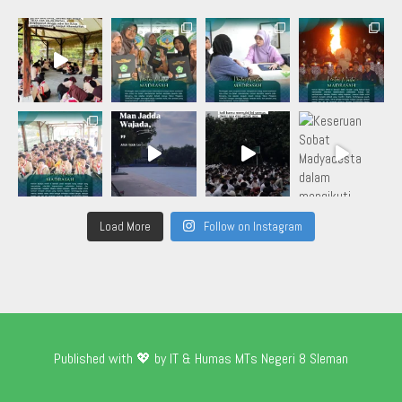
Load More
Follow on Instagram
Published with 💖 by IT & Humas MTs Negeri 8 Sleman