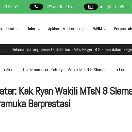
09
:
38
:
58
0274-2850164
info@mtsn8slema
Akademik
Galeri
Aplikasi Madrasah
PMBM
Perpusta
t datang peserta didik baru MTs Negeri 8 Sleman dalam kegiatan Masa T
Dari Alumni untuk Almamater: Kak Ryan Wakili MTsN 8 Sleman dalam Lomba
ater: Kak Ryan Wakili MTsN 8 Slem
amuka Berprestasi