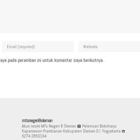
aya pada peramban ini untuk komentar saya berikutnya.
mtsnegeri8sleman
Akun resmi MTs Negeri 8 Sleman
🏫 Pelemsari Bokoharjo
Kapanewon Prambanan Kabupaten Sleman D.I. Yogyakarta
☎️
0274-2850164