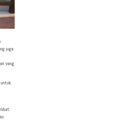
i
ng juga
pan yang
 untuk
libat.
au