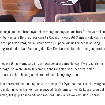
menunjukkan komitmennya dalam mengembangkan kualitas Pramuka melalu
Lomba Pembina Berprestasi Kwartir Cabang (Kwarcab) Sleman. Kak Ryan, ya
atu peserta yang dinilai oleh dewan juri pada kunjungan penilaian yang
ng terdiri dari Kak Bambang dan Kak Dwi Nuraini disambut dengan persia
ri upaya Dinas Pemuda dan Olahraga bekerja sama dengan Kwarcab Sleman
erbagai sekolah. MTsN 8 Sleman, sebagai salah satu peserta, telah
rmasuk dalam bidang administrasi dan bidang kegiatan.
an apresiasi dan dukungannya terhadap Kak Ryan dan seluruh tim yang ter
ai alumni yang kini kembali mengabdi di almamaternya. Keikutsertaan beli
lah, tetapi juga menjadi inspirasi bagi siswa-siswa kami untuk terus