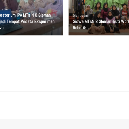
 : admin
oratorium IPA MTs N 8 Sleman
Oleh : admin
jadi Tempat Wisata Eksperimen
Siswa MTsN 8 Sleman Ikuti Wor
wa
Robotik