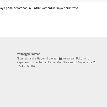
aya pada peramban ini untuk komentar saya berikutnya.
mtsnegeri8sleman
Akun resmi MTs Negeri 8 Sleman
🏫 Pelemsari Bokoharjo
Kapanewon Prambanan Kabupaten Sleman D.I. Yogyakarta
☎️
0274-2850164