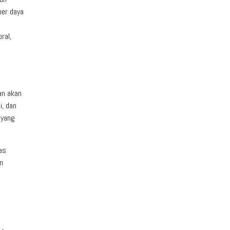
ber daya
ral,
an akan
i, dan
 yang
as
an