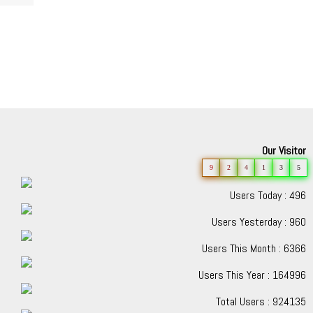
Our Visitor
9
2
4
1
3
5
Users Today : 496
Users Yesterday : 960
Users This Month : 6366
Users This Year : 164996
Total Users : 924135