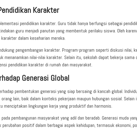
Pendidikan Karakter
mentasi pendidikan karakter. Guru tidak hanya berfungsi sebagai pendidik
 tindakan guru menjadi panutan yang membentuk perilaku siswa. Oleh karena
ai karakter dalam keseharian mereka.
dukung pengembangan karakter. Program-program seperti diskusi nilai, k
uk menanamkan nilai-nilai karakter. Selain itu, sekolah dapat bekerja sama
nsi pendidikan karakter di rumah dan masyarakat.
rhadap Generasi Global
rhadap pembentukan generasi yang siap bersaing di kancah global. Individ
 orang lain, baik dalam konteks pekerjaan maupun hubungan sosial. Selain itu
u menciptakan lingkungan kerja yang produktif dan harmonis.
usi pada pembangunan masyarakat yang adil dan beradab. Generasi muda yan
 perubahan positif dalam berbagai aspek kehidupan, termasuk ekonomi, pol