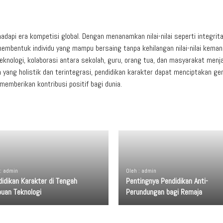
dapi era kompetisi global. Dengan menanamkan nilai-nilai seperti integrita
membentuk individu yang mampu bersaing tanpa kehilangan nilai-nilai keman
knologi, kolaborasi antara sekolah, guru, orang tua, dan masyarakat menja
 yang holistik dan terintegrasi, pendidikan karakter dapat menciptakan ge
memberikan kontribusi positif bagi dunia.
 : admin
Oleh : admin
idikan Karakter di Tengah
Pentingnya Pendidikan Anti-
buan Teknologi
Perundungan bagi Remaja