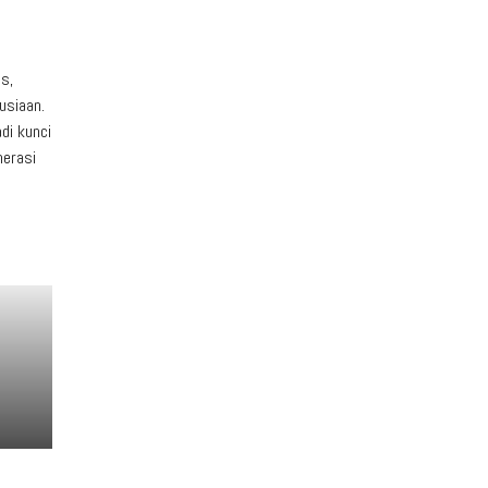
s,
usiaan.
di kunci
nerasi