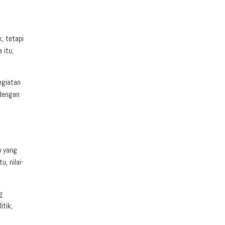
, tetapi
 itu,
egiatan
 dengan
u yang
, nilai-
g
itik,