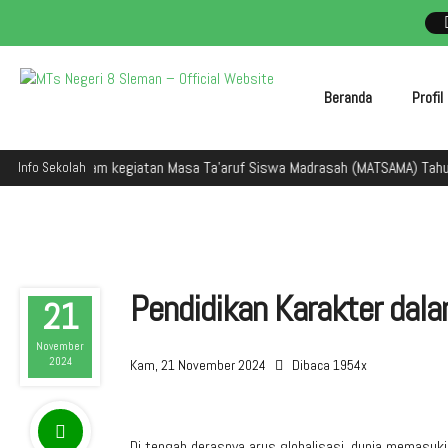
Beranda
Profi
 dalam kegiatan Masa Ta'aruf Siswa Madrasah (MATSAMA) Tahun Ajaran 20
Info Sekolah
Pendidikan Karakter dala
21
November
2024
Kam, 21 November 2024
Dibaca 1954x
Di tengah derasnya arus globalisasi, dunia memasuki