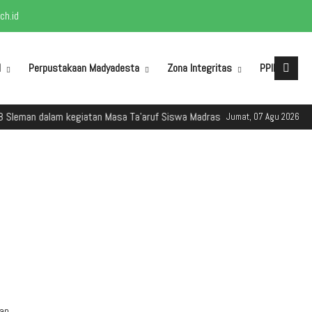
h.id
M
Perpustakaan Madyadesta
Zona Integritas
PPID
alam kegiatan Masa Ta'aruf Siswa Madrasah (MATSAMA) Tahun Ajaran 2025
Jumat, 07 Agu 2026
dan