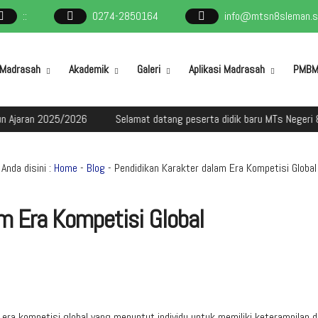
:
:
0274-2850164
info@mtsn8sleman.sc
l Madrasah
Akademik
Galeri
Aplikasi Madrasah
PMB
25/2026
Selamat datang peserta didik baru MTs Negeri 8 Sleman d
Anda disini :
Home
-
Blog
- Pendidikan Karakter dalam Era Kompetisi Global
m Era Kompetisi Global
 era kompetisi global yang menuntut individu untuk memiliki keterampilan 