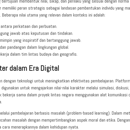
 bertujuan membentuk nilai, sikap, dan perilaku yang sesuai dengan norma
ter memiliki peran strategis sebagai landasan pembentukan individu yang 
 Beberapa nilai utama yang relevan dalam konteks ini adalah:
antara perkataan dan perbuatan.
gung jawab atas keputusan dan tindakan.
impin yang inspiratif dan bertanggung jawab.
an pandangan dalam lingkungan global.
ja dalam tim lintas budaya dan geografis.
er dalam Era Digital
kan dengan teknologi untuk meningkatkan efektivitas pembelajaran. Platform 
 digunakan untuk mengajarkan nilai-nilai karakter melalui simulasi, diskusi,
uk bekerja sama dalam proyek lintas negara menggunakan alat komunikasi di
a.
 melalui pembelajaran berbasis masalah (problem-based learning). Dalam meto
mecahan masalah dengan mempertimbangkan aspek moral dan etika. Dengan
uga cara menerapkannya dalam kehidupan nyata.