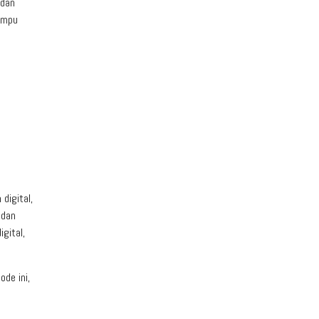
 dan
mampu
digital,
 dan
gital,
de ini,