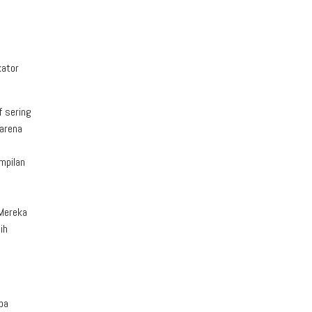
kator
f sering
karena
mpilan
 Mereka
ih
pa