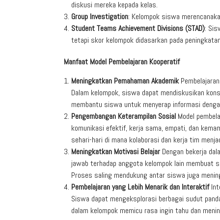
diskusi mereka kepada kelas.
Group Investigation
: Kelompok siswa merencanakan
Student Teams Achievement Divisions (STAD)
: Sis
tetapi skor kelompok didasarkan pada peningkatan 
Manfaat Model Pembelajaran Kooperatif
Meningkatkan Pemahaman Akademik
Pembelajaran 
Dalam kelompok, siswa dapat mendiskusikan kons
membantu siswa untuk menyerap informasi dengan 
Pengembangan Keterampilan Sosial
Model pembela
komunikasi efektif, kerja sama, empati, dan kema
sehari-hari di mana kolaborasi dan kerja tim menja
Meningkatkan Motivasi Belajar
Dengan bekerja dala
jawab terhadap anggota kelompok lain membuat s
Proses saling mendukung antar siswa juga mening
Pembelajaran yang Lebih Menarik dan Interaktif
Int
Siswa dapat mengeksplorasi berbagai sudut pandang
dalam kelompok memicu rasa ingin tahu dan meni