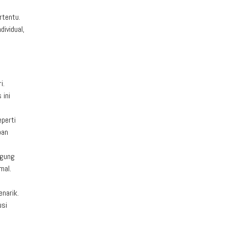
rtentu.
dividual,
i.
 ini
perti
pan
ggung
mal.
narik.
usi