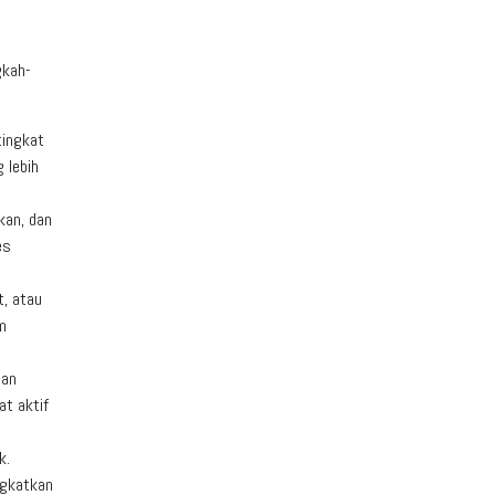
gkah-
tingkat
 lebih
kan, dan
es
t, atau
m
dan
t aktif
k.
ngkatkan