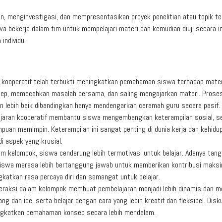
, menginvestigasi, dan mempresentasikan proyek penelitian atau topik te
wa bekerja dalam tim untuk mempelajari materi dan kemudian diuji secara in
individu.
kooperatif telah terbukti meningkatkan pemahaman siswa terhadap mater
ep, memecahkan masalah bersama, dan saling mengajarkan materi. Proses
lebih baik dibandingkan hanya mendengarkan ceramah guru secara pasif.
jaran kooperatif membantu siswa mengembangkan keterampilan sosial, se
mpuan memimpin. Keterampilan ini sangat penting di dunia kerja dan kehidu
di aspek yang krusial.
m kelompok, siswa cenderung lebih termotivasi untuk belajar. Adanya tan
iswa merasa lebih bertanggung jawab untuk memberikan kontribusi maksi
katkan rasa percaya diri dan semangat untuk belajar.
eraksi dalam kelompok membuat pembelajaran menjadi lebih dinamis dan me
 dan ide, serta belajar dengan cara yang lebih kreatif dan fleksibel. Disk
ngkatkan pemahaman konsep secara lebih mendalam.