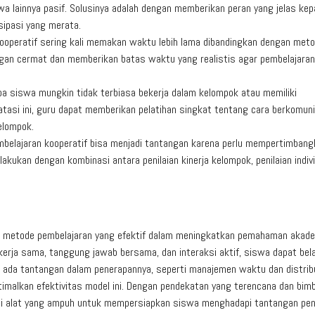
 lainnya pasif. Solusinya adalah dengan memberikan peran yang jelas ke
ipasi yang merata.
ooperatif sering kali memakan waktu lebih lama dibandingkan dengan met
ngan cermat dan memberikan batas waktu yang realistis agar pembelajaran
a siswa mungkin tidak terbiasa bekerja dalam kelompok atau memiliki
atasi ini, guru dapat memberikan pelatihan singkat tentang cara berkomun
elompok.
embelajaran kooperatif bisa menjadi tantangan karena perlu mempertimban
ilakukan dengan kombinasi antara penilaian kinerja kelompok, penilaian indiv
tu metode pembelajaran yang efektif dalam meningkatkan pemahaman akad
rja sama, tanggung jawab bersama, dan interaksi aktif, siswa dapat bela
ada tantangan dalam penerapannya, seperti manajemen waktu dan distrib
malkan efektivitas model ini. Dengan pendekatan yang terencana dan bim
di alat yang ampuh untuk mempersiapkan siswa menghadapi tantangan pen