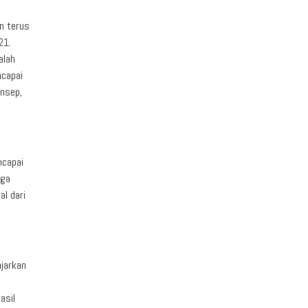
an terus
21.
alah
ncapai
onsep,
ncapai
uga
l dari
ajarkan
asil