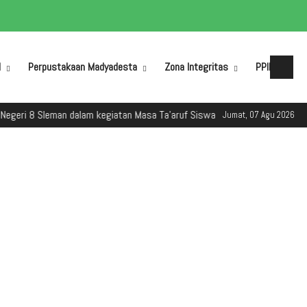
M
Perpustakaan Madyadesta
Zona Integritas
PPID
8 Sleman dalam kegiatan Masa Ta'aruf Siswa Madrasah (MATSAMA) Tahun A
Jumat, 07 Agu 2026