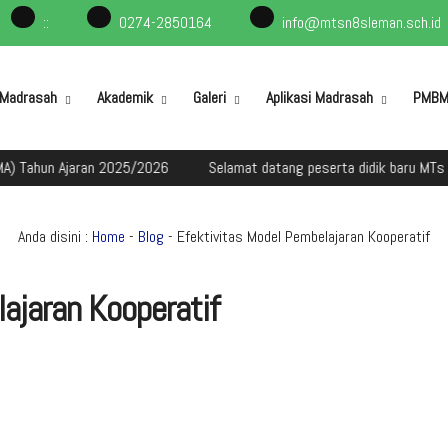
:
:
0274-2850164
info@mtsn8sleman.sch.id
l Madrasah
Akademik
Galeri
Aplikasi Madrasah
PMB
 Ajaran 2025/2026
Selamat datang peserta didik baru MTs Negeri 
Anda disini :
Home
-
Blog
- Efektivitas Model Pembelajaran Kooperatif
ajaran Kooperatif