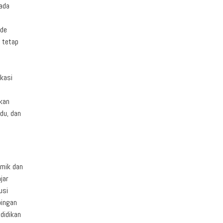
pada
ode
 tetap
ikasi
gkan
idu, dan
emik dan
jar
usi
bingan
didikan