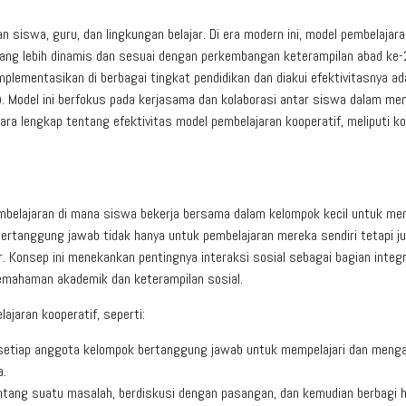
n siswa, guru, dan lingkungan belajar. Di era modern ini, model pembelajar
ng lebih dinamis dan sesuai dengan perkembangan keterampilan abad ke-
plementasikan di berbagai tingkat pendidikan dan diakui efektivitasnya ad
). Model ini berfokus pada kerjasama dan kolaborasi antar siswa dalam me
cara lengkap tentang efektivitas model pembelajaran kooperatif, meliputi k
mbelajaran di mana siswa bekerja bersama dalam kelompok kecil untuk me
bertanggung jawab tidak hanya untuk pembelajaran mereka sendiri tetapi j
 Konsep ini menekankan pentingnya interaksi sosial sebagai bagian integra
pemahaman akademik dan keterampilan sosial.
jaran kooperatif, seperti:
n setiap anggota kelompok bertanggung jawab untuk mempelajari dan meng
a.
tentang suatu masalah, berdiskusi dengan pasangan, dan kemudian berbagi h