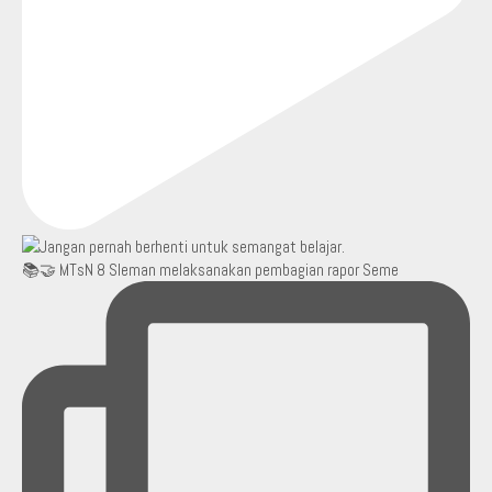
📚🤝 MTsN 8 Sleman melaksanakan pembagian rapor Seme