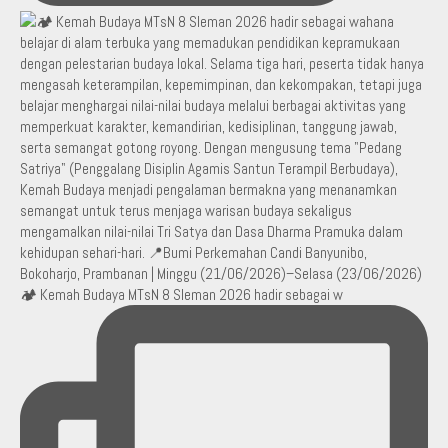
🏕️ Kemah Budaya MTsN 8 Sleman 2026 hadir sebagai w