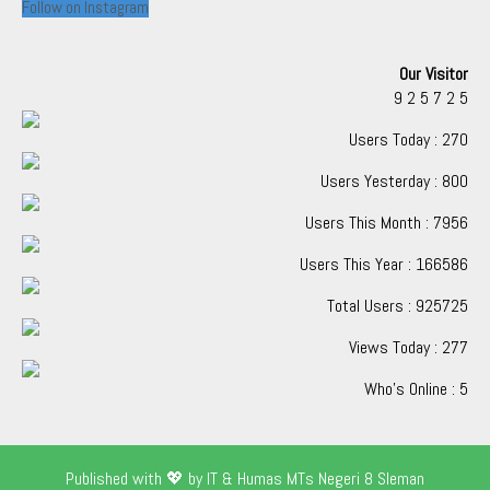
Follow on Instagram
Our Visitor
9
2
5
7
2
5
Users Today : 270
Users Yesterday : 800
Users This Month : 7956
Users This Year : 166586
Total Users : 925725
Views Today : 277
Who's Online : 5
Published with 💖 by IT & Humas MTs Negeri 8 Sleman