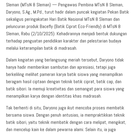
Sleman (MTsN 8 Sleman) — Pengawas Pembina MTsN 8 Sleman,
Daryono, S.Ag., M.Pd., turut hadir dalam puncak kegiatan Pekan Batik
sekaligus peringakatan Hari Batik Nasional MTsN 8 Sleman dan
peluncuran produk Bacefly (Batik Ciprat Eco-Friendly) di MTsN 8
Sleman, Rabu (2/10/2025). Kehadirannya menjadi bentuk dukungan
terhadap penguatan pendidikan karakter dan pelestarian budaya
melalui keterampilan batik di madrasah.
Dalam kegiatan yang berlangsung meriah tersebut, Daryono tidak
hanya hadir memberikan sambutan dan apresiasi, tetapi juga
berkeliling melihat pameran karya batik siswa yang menampilkan
beragam hasil ciptaan dengan teknik batik ciprat, batik cap, dan
batik sibori. Ia memuji kreativitas dan semangat para siswa yang
menampilkan karya dengan identitas khas madrasah.
Tak berhenti di situ, Daryono juga ikut mencoba proses membatik
bersama siswa. Dengan penuh antusias, ia mempraktikkan teknik
batik sibori, yaitu teknik membatik dengan cara melipat, mengikat,
dan mencelup kain ke dalam pewarna alami. Selain itu, ia juga