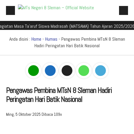
 Masa Ta'aruf Siswa Madrasah (MATSAMA) Tahun Ajaran 2025/2026
Se
Beranda
Profil Madrasah
Anda disini :
Home
-
Humas
- Pengawas Pembina MTsN 8 Sleman
Hadiri Peringatan Hari Batik Nasional
Akademik
Galeri
Aplikasi Madrasah
PMBM
Pengawas Pembina MTsN 8 Sleman Hadiri
Peringatan Hari Batik Nasional
Perpustakaan Madyadesta
Zona Integritas
Ming, 5 Oktober 2025
Dibaca 109x
PPID