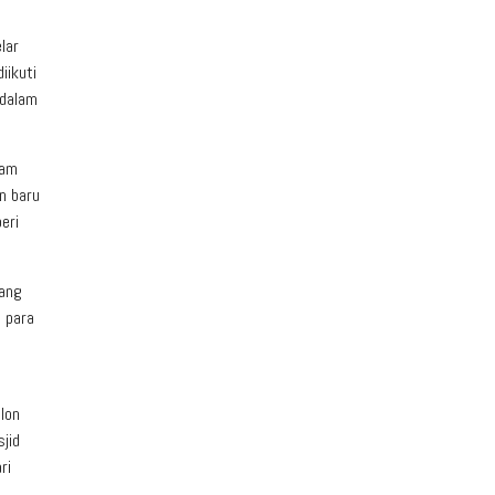
lar
iikuti
 dalam
lam
n baru
eri
yang
 para
lon
jid
ri