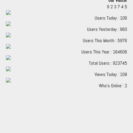
Our Visitor
9
2
3
7
4
5
Users Today : 106
Users Yesterday : 960
Users This Month : 5976
Users This Year : 164606
Total Users : 923745
Views Today : 108
Who's Online : 2