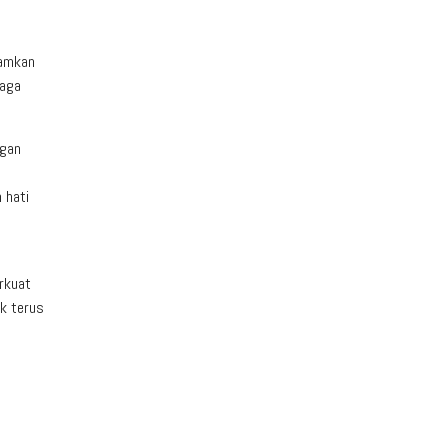
namkan
jaga
ngan
 hati
rkuat
k terus