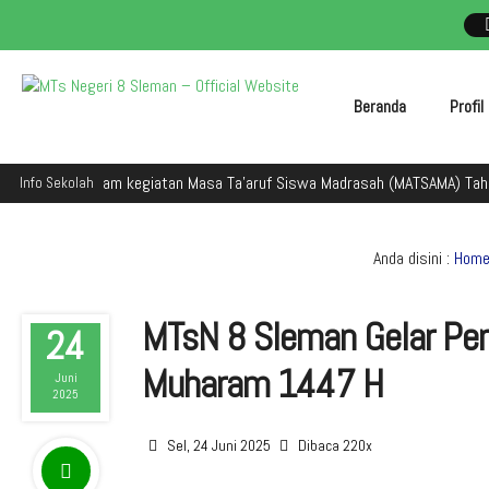
Beranda
Profi
an dalam kegiatan Masa Ta'aruf Siswa Madrasah (MATSAMA) Tahun Ajaran 
Info Sekolah
Anda disini :
Hom
MTsN 8 Sleman Gelar Pen
24
Muharam 1447 H
Juni
2025
Sel, 24 Juni 2025
Dibaca 220x