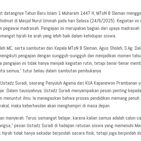
 datangnya Tahun Baru Islam 1 Muharam 1447 H, MTsN 8 Sleman mengge
idmat di Masjid Nurul Ummah pada hari Selasa (24/6/2025). Kegiatan ini d
dan pegawai madrasah. Pengajian ini merupakan bagian dari upaya madrasah
angat hijrah ke arah yang lebih baik dalam kehidupan siswa.
oleh MC, serta sambutan dari Kepala MTsN 8 Sleman, Agus Sholeh, S.Ag. Da
 mengikuti pengajian dengan sungguh-sungguh dan menjadikan momen tahu
a pengajian ini tidak hanya menjadi kegiatan rutin, tetapi benar-benar memb
ta semua,” tutur beliau dalam sambutan pembukanya.
r Ustadz Suradi, seorang Penyuluh Agama dari KUA Kapanewon Prambanan 
ajar. Dalam tausiyahnya, Ustadz Suradi menyampaikan pesan penting kepada
m menuntut ilmu. Ia menegaskan bahwa proses pendidikan memang penuh
wakal, maka keberhasilan akan menghampiri di masa depan.
an menyerah. Terus semangat belajar, karena kalian semua adalah calon-ca
ngsa,” pesan Ustadz Suradi di hadapan ratusan siswa yang memenuhi Mas
jrah tidak hanya sekadar berpindah secara fisik, tetapi juga berpindah da