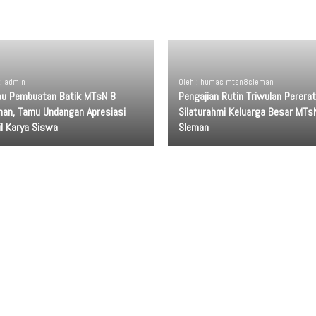
 : admin
Oleh : humas mtsn8sleman
jau Pembuatan Batik MTsN 8
Pengajian Rutin Triwulan Pererat
man, Tamu Undangan Apresiasi
Silaturahmi Keluarga Besar MTs
il Karya Siswa
Sleman