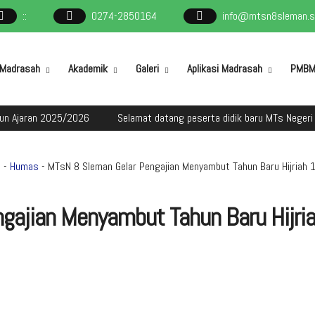
:
:
0274-2850164
info@mtsn8sleman.sc
l Madrasah
Akademik
Galeri
Aplikasi Madrasah
PMB
2025/2026
Selamat datang peserta didik baru MTs Negeri 8 Sleman 
e
-
Humas
- MTsN 8 Sleman Gelar Pengajian Menyambut Tahun Baru Hijriah
gajian Menyambut Tahun Baru Hijria