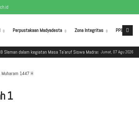
h.id
M
Perpustakaan Madyadesta
Zona Integritas
PPID
dalam kegiatan Masa Ta'aruf Siswa Madrasah (MATSAMA) Tahun Ajaran 202
Jumat, 07 Agu 2026
 1 Muharam 1447 H
h 1