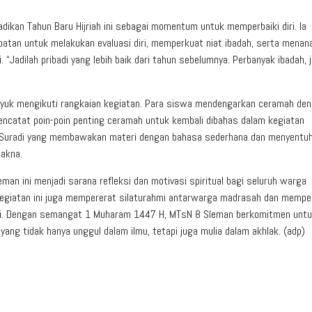
ikan Tahun Baru Hijriah ini sebagai momentum untuk memperbaiki diri. Ia
tan untuk melakukan evaluasi diri, memperkuat niat ibadah, serta mena
 “Jadilah pribadi yang lebih baik dari tahun sebelumnya. Perbanyak ibadah, 
usyuk mengikuti rangkaian kegiatan. Para siswa mendengarkan ceramah de
encatat poin-poin penting ceramah untuk kembali dibahas dalam kegiatan
z Suradi yang membawakan materi dengan bahasa sederhana dan menyentuh
akna.
an ini menjadi sarana refleksi dan motivasi spiritual bagi seluruh warga
giatan ini juga mempererat silaturahmi antarwarga madrasah dan mempe
ri. Dengan semangat 1 Muharam 1447 H, MTsN 8 Sleman berkomitmen untu
ang tidak hanya unggul dalam ilmu, tetapi juga mulia dalam akhlak. (adp)