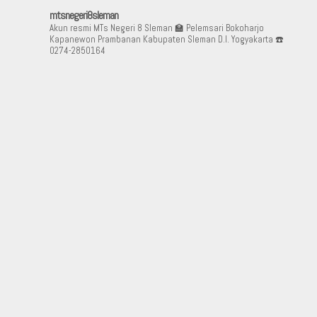
mtsnegeri8sleman
Akun resmi MTs Negeri 8 Sleman
🏫 Pelemsari Bokoharjo
Kapanewon Prambanan Kabupaten Sleman D.I. Yogyakarta
☎️
0274-2850164