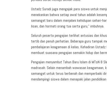
Ustadz Suradi juga mengajak para siswa untuk menjad
menekankan bahwa setiap awal tahun adalah kesempa
semangat baru dalam menjalani kehidupan sehari-hari.
lisan, dan hormati orang tua serta guru,” imbuhnya.
Seluruh peserta pengajian terlihat antusias dan kh
tertib dan penuh perhatian. Beberapa guru tampak m
pembelajaran keagamaan di kelas. Kehadiran Ustad
membuat suasana pengajian semakin hidup dan berm
Pengajian menyambut Tahun Baru Islam di MTsN 8 Slem
madrasah. Selain menambah wawasan keagamaan, ke
semangat untuk terus berbenah dan memperbaiki di
mendampingi siswa dalam menapaki jalan pendidikan y