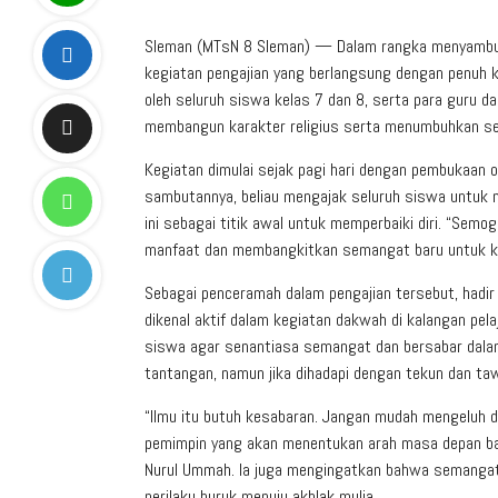
Sleman (MTsN 8 Sleman) — Dalam rangka menyambut
kegiatan pengajian yang berlangsung dengan penuh kh
oleh seluruh siswa kelas 7 dan 8, serta para guru 
membangun karakter religius serta menumbuhkan sem
Kegiatan dimulai sejak pagi hari dengan pembukaan 
sambutannya, beliau mengajak seluruh siswa untuk
ini sebagai titik awal untuk memperbaiki diri. “Semog
manfaat dan membangkitkan semangat baru untuk ki
Sebagai penceramah dalam pengajian tersebut, hadi
dikenal aktif dalam kegiatan dakwah di kalangan pel
siswa agar senantiasa semangat dan bersabar dala
tantangan, namun jika dihadapi dengan tekun dan ta
“Ilmu itu butuh kesabaran. Jangan mudah mengeluh d
pemimpin yang akan menentukan arah masa depan ba
Nurul Ummah. Ia juga mengingatkan bahwa semangat hi
perilaku buruk menuju akhlak mulia.