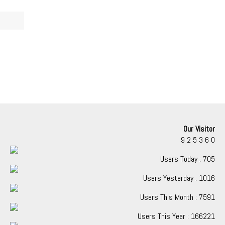
Our Visitor
9
2
5
3
6
0
Users Today : 705
Users Yesterday : 1016
Users This Month : 7591
Users This Year : 166221