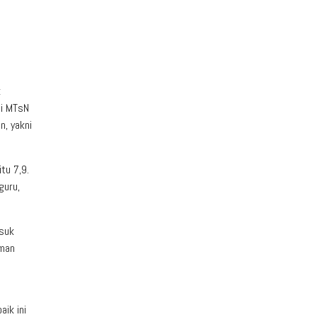
k
di MTsN
n, yakni
tu 7,9.
guru,
asuk
aman
ik ini