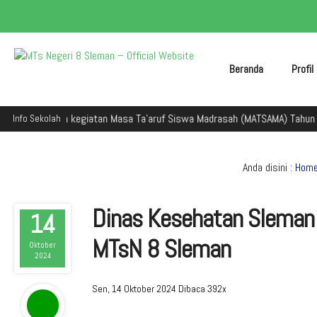
Beranda
Profi
dalam kegiatan Masa Ta'aruf Siswa Madrasah (MATSAMA) Tahun Ajaran 20
Info Sekolah
Anda disini :
Hom
Dinas Kesehatan Sleman Ve
14
MTsN 8 Sleman
Oktober
2024
Sen, 14 Oktober 2024
Dibaca 392x