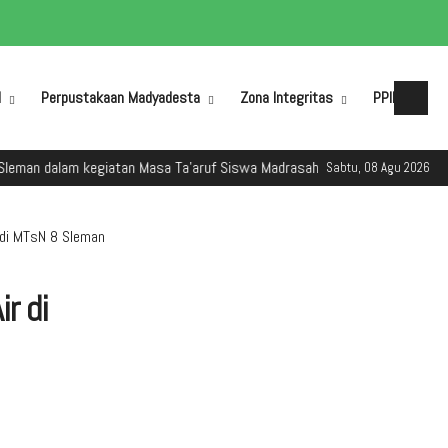
M
Perpustakaan Madyadesta
Zona Integritas
PPID
lam kegiatan Masa Ta'aruf Siswa Madrasah (MATSAMA) Tahun Ajaran 2025/
Sabtu, 08 Agu 2026
 di MTsN 8 Sleman
r di