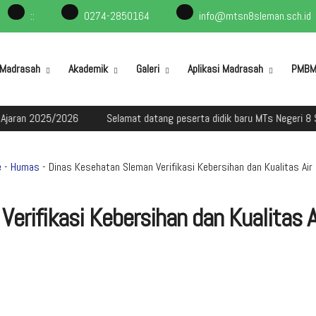
:
:
0274-2850164
info@mtsn8sleman.sch.id
l Madrasah
Akademik
Galeri
Aplikasi Madrasah
PMB
25/2026
Selamat datang peserta didik baru MTs Negeri 8 Sleman da
e
-
Humas
- Dinas Kesehatan Sleman Verifikasi Kebersihan dan Kualitas Air
rifikasi Kebersihan dan Kualitas Ai