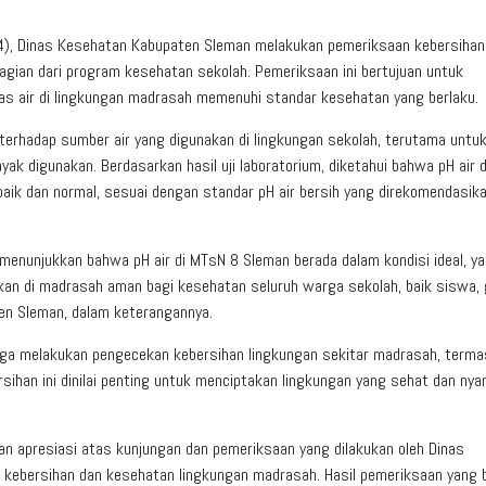
), Dinas Kesehatan Kabupaten Sleman melakukan pemeriksaan kebersihan
agian dari program kesehatan sekolah. Pemeriksaan ini bertujuan untuk
as air di lingkungan madrasah memenuhi standar kesehatan yang berlaku.
 terhadap sumber air yang digunakan di lingkungan sekolah, terutama untu
ak digunakan. Berdasarkan hasil uji laboratorium, diketahui bahwa pH air 
 baik dan normal, sesuai dengan standar pH air bersih yang direkomendasika
menunjukkan bahwa pH air di MTsN 8 Sleman berada dalam kondisi ideal, yai
kan di madrasah aman bagi kesehatan seluruh warga sekolah, baik siswa, 
en Sleman, dalam keterangannya.
juga melakukan pengecekan kebersihan lingkungan sekitar madrasah, term
ersihan ini dinilai penting untuk menciptakan lingkungan yang sehat dan ny
an apresiasi atas kunjungan dan pemeriksaan yang dilakukan oleh Dinas
kebersihan dan kesehatan lingkungan madrasah. Hasil pemeriksaan yang ba