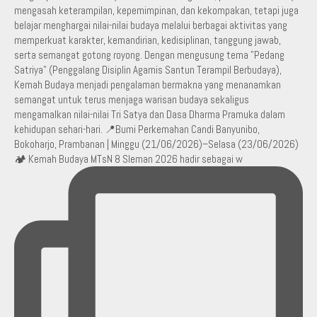
🏕️ Kemah Budaya MTsN 8 Sleman 2026 hadir sebagai w