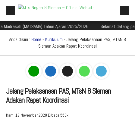
asah (MATSAMA) Tahun Ajaran 2025/2026
Selamat datang peserta did
Beranda
Profil Madrasah
Anda disini :
Home
-
Kurikulum
- Jelang Pelaksanaan PAS, MTsN 8
Sleman Adakan Rapat Koordinasi
Akademik
Galeri
Aplikasi Madrasah
PMBM
Jelang Pelaksanaan PAS, MTsN 8 Sleman
Adakan Rapat Koordinasi
Perpustakaan Madyadesta
Zona Integritas
Kam, 19 November 2020
Dibaca 556x
PPID