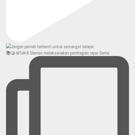
📚🤝 MTsN 8 Sleman melaksanakan pembagian rapor Seme