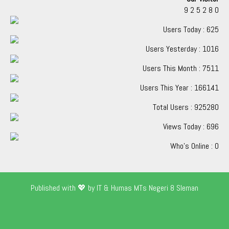
9
2
5
2
8
0
Users Today : 625
Users Yesterday : 1016
Users This Month : 7511
Users This Year : 166141
Total Users : 925280
Views Today : 696
Who's Online : 0
Published with 💖 by IT & Humas MTs Negeri 8 Sleman