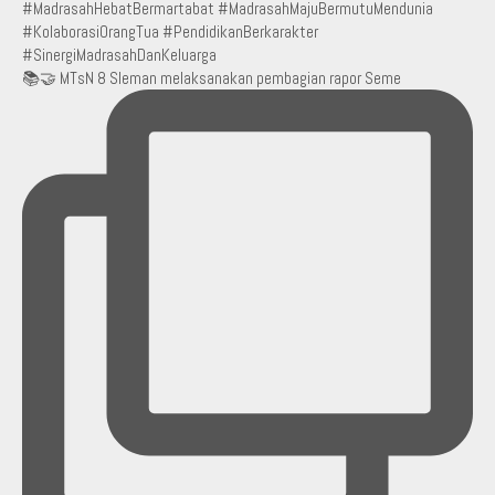
📚🤝 MTsN 8 Sleman melaksanakan pembagian rapor Seme